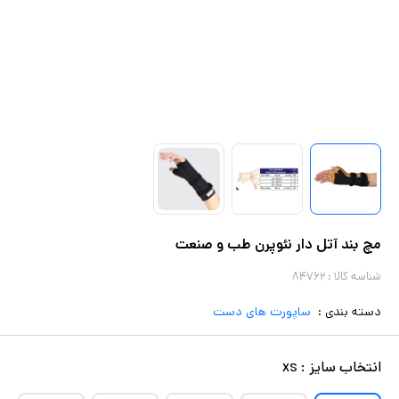
مچ بند آتل دار نئوپرن طب و صنعت
شناسه کالا :
۸۴۷۶۲
دسته بندی :
ساپورت های دست
انتخاب
سایز
:
xs