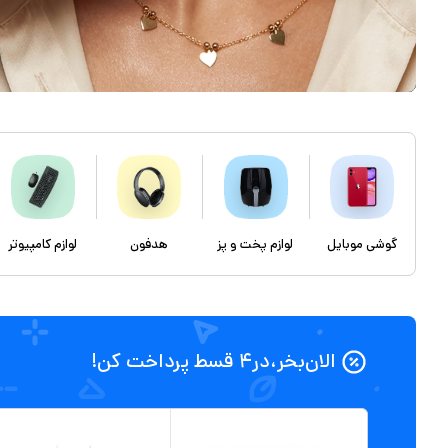
گوشی موبایل
لوازم پخت و پز
هدفون
لوازم کامپیوتر
الان‌بخر،در۴ قسط پرداخت کن!