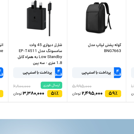
کوله پشتی لپتاپ مدل
شارژر دیواری 45 وات
ات
BNG7663
سامسونگ مدل EP-T4511
me
Low Standby به همراه کابل
1.8 متری - سه پین
۴
۴
۴
پرداخت با اسنپ‌پی
پرداخت با اسنپ‌پی
قسط
قسط
قس
ارسال فوری
۶,۸۰۰,۰۰۰
۵,۹۹۵,۰۰۰
۱
۳,۳۸۰,۰۰۰
۵۱
٪
۲,۴۹۵,۰۰۰
۵۹
٪
ن
تومان
تومان