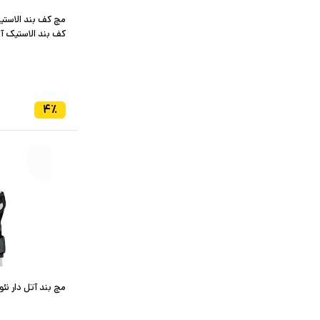
کف بند الاستیک آد
۴
٪
مچ بند آتل دار نئو