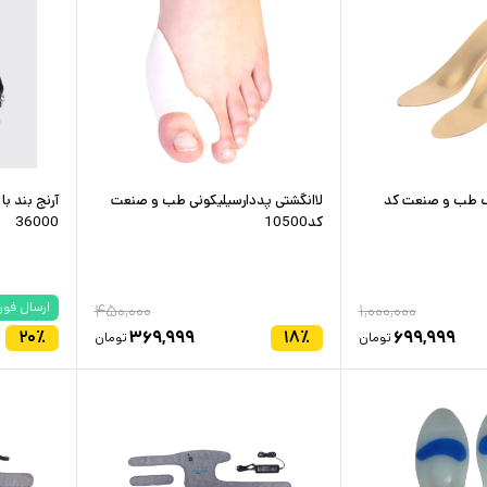
ک طب و صنعت کد
لاانگشتی پددارسیلیکونی طب و صنعت
آرنج بند 
کد10500
36000
ارسال فور
۴۵۰,۰۰۰
۱,۰۰۰,۰۰۰
۲۰
٪
۳۶۹,۹۹۹
۱۸
٪
۶۹۹,۹۹۹
تومان
تومان