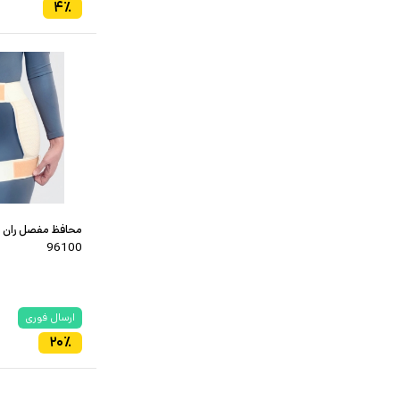
۴
٪
محافظ مفصل ران
96100
ارسال فوری
۲۰
٪