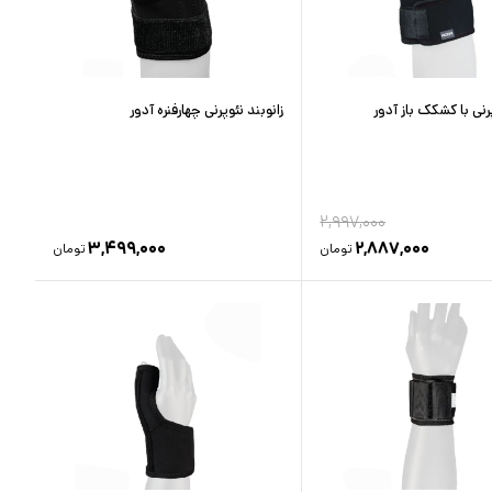
پرنی با کشکک باز آدور
زانوبند نئوپرنی چهارفنره آدور
۲,۹۹۷,۰۰۰
۳,۴۹۹,۰۰۰
۲,۸۸۷,۰۰۰
تومان
تومان