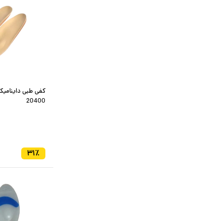
کفی طبی داینامی
20400
۳۱
٪