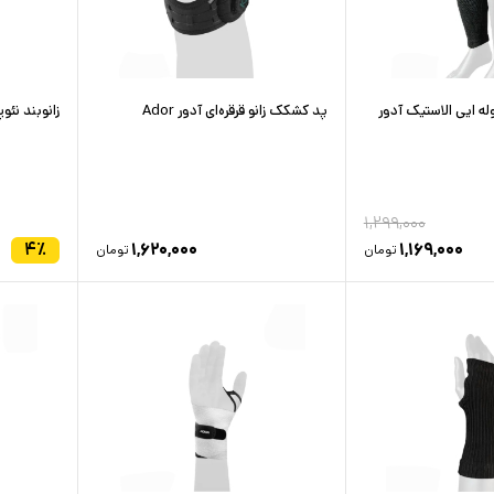
له ایی الاستیک آدور
پد کشکک زانو قرقره‌ای آدور Ador
زانوبند نئو
۱,۲۹۹,۰۰۰
۴
٪
۱,۶۲۰,۰۰۰
۱,۱۶۹,۰۰۰
تومان
تومان