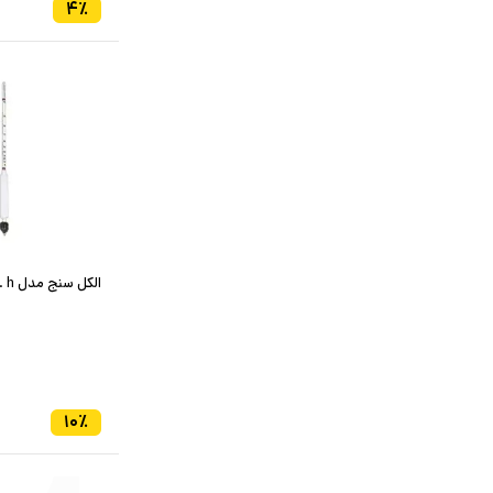
۴
٪
الکل سنج مدل c. h
۱۰
٪