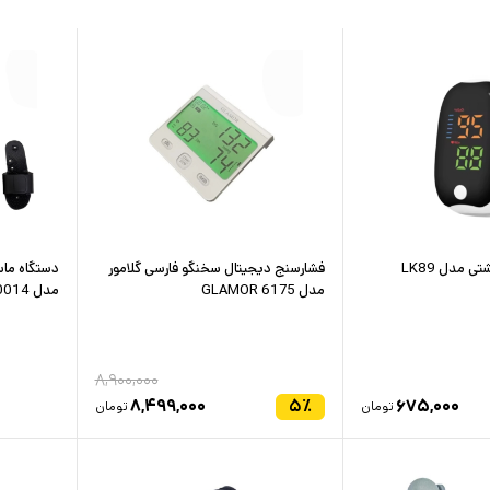
 مدل LK89
فشارسنج دیجیتال سخنگو فارسی گلامور
دستگاه ماس
مدل GLAMOR 6175
مدل 310014
۸,۹۰۰,۰۰۰
۸,۴۹۹,۰۰۰
۵
٪
۶۷۵,۰۰۰
تومان
تومان