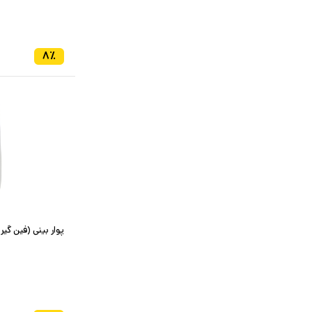
۸
٪
پوار بینی (فین گیر کو