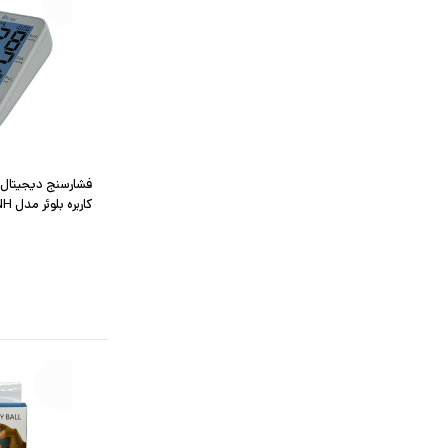
کاربره بلوئر مدل U80NH