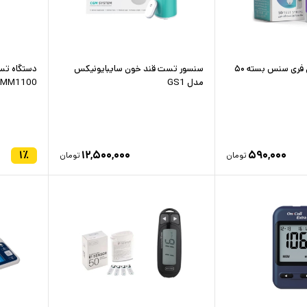
نوار تست قندخون فری سنس بسته ۵۰
سنسور تست قند خون سایبایونیکس
دستگاه تس
مدل GS1
MM1100
۱
٪
۱۲,۵۰۰,۰۰۰
۵۹۰,۰۰۰
تومان
تومان