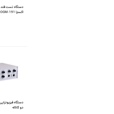
دستگاه تست قند خ
اکسترا OGM-191
دو کاناله