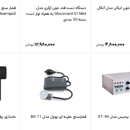
ون ایکان مدل آنکال
دستگاه تست قند خون آرکری مدل
فشار سنج 
Glucocard 01 Mini به همراه نوار تست
learrapid
بسته 50 عددی
۱۲,۹۸۰,۰۰۰
۴,۸۰۰,۰۰۰
تومان
تومان
دستگاه فیزیوتراپی برجیس مدل ST-90
فشارسنج عقربه ای یوول مدل BX-11
ماساژور برقی