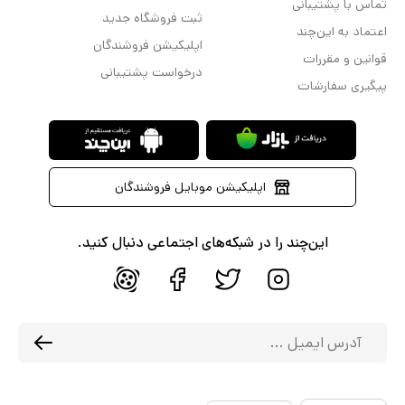
تماس با پشتیبانی
فاحش میان نمونه واقعی و نمونه موردنظر، اصالت محصول را برایتان
ثبت فروشگاه جدید
اعتماد به این‌چند
اپلیکیشن فروشندگان
تضمین مینمایند. البته راحتترین و مطمئنترین راه برای خرید لوازم آرایشی
قوانین و مقررات
درخواست پشتیبانی
اصل، تهیه آن از فروشگاههای معتبر و وبسایتهای فروش اینترنتی است.
پیگیری سفارشات
برای فروشندگانی که اصالت کالا را با عودت وجه برایتان تضمین مینمایند،
امتیاز بیشتری قائل شوید. انتخاب از میان برندهای موفق آرایشی
همچون فلورمار((Flormar و مای (MY) هم برگ تضمین دیگری بر اصیل
اپلیکیشن موبایل فروشندگان
بودن این محصولات است.
محصولات بهداشتی
این‌چند را در شبکه‌های اجتماعی دنبال کنید.
کالاهای بهداشتی دستهای دیگر از محصولات آرایشی، بهداشتی، سلامت
هستند که با رشد بهداشت هر روز بر میزان مصرفکنندگان آن افزوده
میشود. این کالاها دستههای متنوعی از محصولات اصلاح مو، بهداشت
دهان و دندان، ضد عرقها و فرآوردههای مراقبت از پوست، مو و بدن را
شامل میگردند. دو برند کلیون (Cliven) و بیودرما (BIODERMA) در زمینه