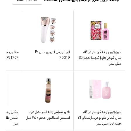
مشاهده همه
ادوپرفیوم زنانه کریستوفر گلد
اپیلاتور دی اس پی مدل E-
ماشین اصلاح 
مدل گوچی فلورا گاردنیا حجم 35
70019
DSP91767
میلی لیتر
ادوپرفیوم زنانه کریستوفر گلد
بادی اسپلش زنانه امپر مدل دونا
ادکلن زنانه اس
مدل کایالی یام بوجی مارشمالو 81
اینتنس استالیون حجم ۲۵۰ میل
حجم 60 میلی لیتر
میل