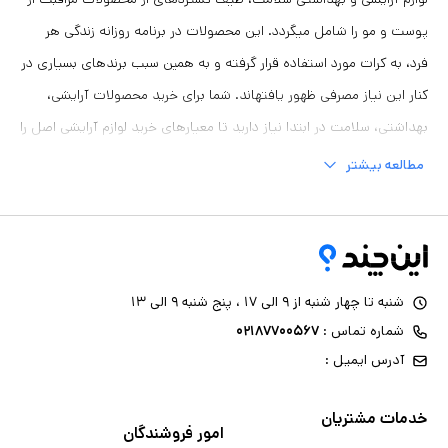
پوست و مو را شامل میگردد. این محصولات در برنامه روزانه زندگی هر
فرد، به کرات مورد استفاده قرار گرفته و به همین سبب برندهای بسیاری در
کنار این نیاز مصرفی ظهور یافتهاند. شما برای خرید محصولات آرایشی،
بهداشتی، سلامت در ابتدا نیاز دارید تا معیارهای خرید لوازم آرایشی اصل را
دانسته و ثانیا از پرفروشترین محصولات بهداشتی و برندهای موفق در این
مطالعه بیشتر
زمینه اطلاع یابید.
لوازم آرایشی
لوازم آرایشی پرمصرفترین محصولات قرار گرفته در دسته آرایشی، بهداشتی
شنبه تا چهار شنبه از ۹ الی ۱۷ ، پنج شنبه ۹ الی ۱۳
و سلامت هستند. وفور استفاده خانمها از این محصولات، باعث شناسایی
شماره تماس :
۰۲۱۸۷۷۰۰۵۶۷
این بازار عالی برای متقلبان و سودجویان گردیده. تعداد کالاهای تقلبی رو
آدرس ایمیل :
به ازدیاد است، ولی با چک کردن آیتمهایی میتوان از اصالت کالا اطمینان
حاصل نمود. مواردی همچون برچسب یا هولوگرام اصالت کالا، چاپ و
خدمات مشتریان
امور فروشندگان
بستهبندی با کیفیت، تاریخ مصرف، مجوز واردات کالا و نبود تفاوت قیمت