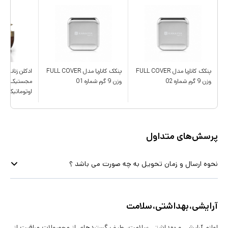
پنکک کاناریا مدل FULL COVER
پنکک کاناریا مدل FULL COVER
ادکلن زنانه امپ
وزن 9 گرم شماره 02
وزن 9 گرم شماره 01
مجستیک رایحه
اوتوماتیک رز حجم ۰
پرسش‌های متداول
نحوه ارسال و زمان تحویل به چه صورت می باشد ؟
آرایشی،بهداشتی،سلامت
لوازم آرایشی و بهداشتی سلامت، طیف گستردهای از محصولات مراقبت از