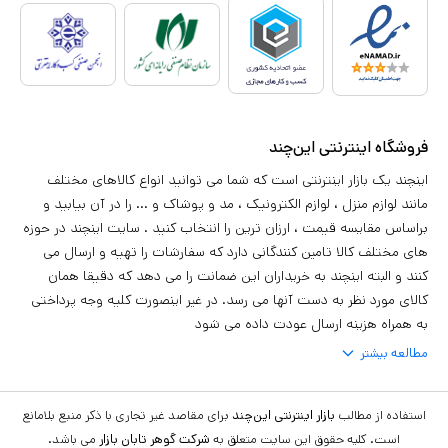
بهداشت محصولات خوبی روانه بازار کردهاند .
محصولات سلامت
این دسته از محصولات به دو شاخه کلی محصولات مصرفی سلامت محور و
ابزارآلات سلامت تقسیم میگردند. دستگاههایی که در حوزه سلامت مورد
فروشگاه اینترنتی این‌چند
استفاده قرار میگیرند شامل لوازم ارتوپدی، نمایشگر ضربان قلب، ماساژور و
اینچند یک بازار اینترنتی است که شما می توانید انواع کالاهای مختلف
ابزار مراقبت از پا میباشند. برند نیوا (Nivea) و جانسون (Johnson) درحوزه
مانند لوازم منزل ، لوازم الکترونیک ، مد و پوشاک و ... را در آن بیابید و
سلامت محصولات خوبی تولید و به بازار ارائه کردهاند .
براساس مقایسه قیمت ، ارزان ترین را انتخاب کنید . سایت اینچند در حوزه
های مختلف کالا تامین کنندگانی دارد که سفارشات را تهیه و ارسال می
خرید اینترنتی محصولات آرایشی و بهداشتی سلامت
کنند و البته اینچند به خریداران این ضمانت را می دهد که دقیقا همان
کالای مورد نظر به دست آنها می رسد. در غیر اینصورت کلیه وجه پرداختی
با توجه به وفور برندها و محصولات تقلبی موجود در بازار، مطمئنترین
به همراه هزینه ارسال عودت داده می شود
شیوه جهت خرید محصولات آرایشی و بهداشتی سلامت، تهیه آنها از
مطالعه بیشتر
مجموعههای معتبر میباشد. بازار اینترنتی اینچند با تضمین کیفیت کالا از
طریق عودت وجه و انتخاب از میان برترین برندهای فعال در این حوزه،
استفاده از مطالب
بازار اینترنتی این‌چند
برای مقاصد غیر تجاری با ذکر منبع بلامانع
امکان خریدی بی دغدغه برایتان مهیا ساخته است. شما میتوانید با
است. کلیه حقوق این سایت متعلق به
شرکت گوهر تابان بازار
می باشد.