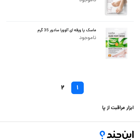
ماسک پا ورقه ای آلوورا سادور 35 گرم
ناموجود
۲
۱
ابزار مراقبت از پا