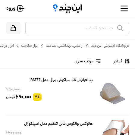
ورود
جستجو کنید...
فروشگاه اینترنتی این‌چند
آرایشی،بهداشتی،سلامت
ابزار سلامت
ابزار مراقب
فیلتر
مرتب سازی
پد افزایش قد سیلکونی بیتل مدل BM77
۷۵۰,۰۰۰
۶۹۰,۰۰۰
۸
٪
تومان
هالوکس والگوس قابل تنظیم مدل اسپنکوژل
۱,۲۰۰,۰۰۰