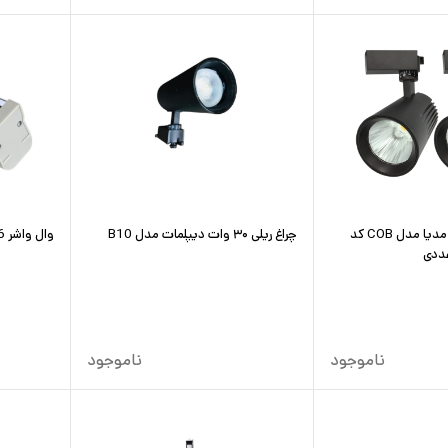
چراغ ریلی 40 وات مدیا مدل COB کد
چراغ ریلی ۳۰ وات دیپلمات مدل B10
وال واشر 6 وات مدل آترینا
ناموجود
ناموجود