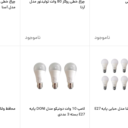
ی
چراغ خطی روکار 80 وات تولیدنور مدل
آرتا
مدل آسنا
ناموجود
ناموجود
لامپ 10 وات آروشا مدل حبابی پایه E27
لامپ 10 وات دونیکو مدل DONI پایه
محافظ ولتاژ ج
E27 بسته 3 عددی