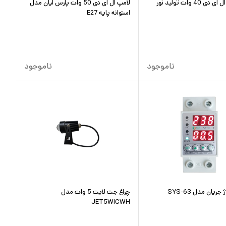
چراغ خطی ال ای دی 40 وات تولید نور
لامپ ال ای دی 50 وات پارس لیان مدل
استوانه پایه E27
ناموجود
ناموجود
ریان مدل SYS-63
چراغ جت لایت 5 وات مدل
JET5WICWH