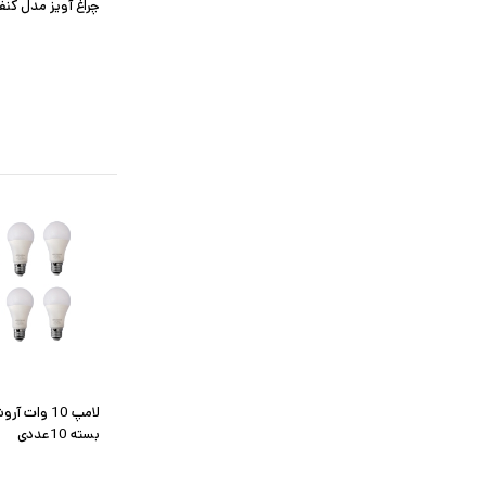
چراغ آویز مدل کنف
بسته 10عددی