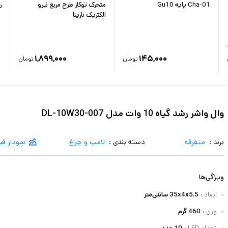
Cha-01 پایه Gu10
متحرک توکار طرح مربع نیرو
ر
الکتریک نارینا
۱,۸۹۹,۰۰۰
۱۴۵,۰۰۰
تومان
تومان
وال واشر رشد گیاه 10 وات مدل DL-10W30-007
برند :
متفرقه
دسته بندی :
لامپ و چراغ
نمودار ق
ویژگی‌ها
ابعاد
:
35x4x5.5 سانتی‌متر
وزن
:
460 گرم