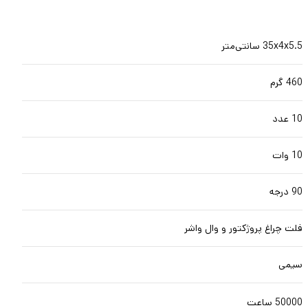
35x4x5.5 سانتی‌متر
460 گرم
10 عدد
10 وات
90 درجه
فلت چراغ پروژکتور و وال واشر
سیمی
50000 ساعت