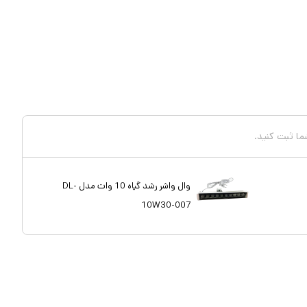
شما ثبت کنید.
وال واشر رشد گیاه 10 وات مدل DL-
10W30-007