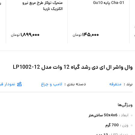
Cha-01 پایه Gu10
متحرک توکار طرح مربع نیرو
ر
الکتریک نارینا
۱,۸۹۹,۰۰۰
۱۴۵,۰۰۰
تومان
تومان
وال واشر ال ای دی رشد گیاه 12 وات مدل LP1002-12
برند :
متفرقه
دسته بندی :
لامپ و چراغ
نمودار ق
ویژگی‌ها
ابعاد
:
50x4x6 سانتی‌متر
وزن
:
700 گرم