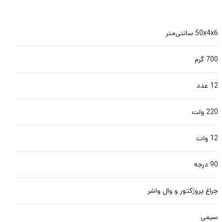
50x4x6 سانتی‌متر
700 گرم
12 عدد
220 ولت
12 وات
90 درجه
چراغ پروژکتور و وال واشر
سیمی