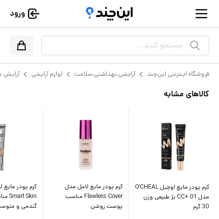
ورود
جستجو کنید...
فروشگاه اینترنتی این‌چند
آرایشی،بهداشتی،سلامت
لوازم آرایشی
آرایش 
کالاهای مشابه
کرم پودر مایع لامل مدل
کرم پودر مایع 
کرم پودر مایع اوچیل O'CHEAL
Flawless Cover مناسب
t Skin
مدل CC+ 01 بژ طبیعی وزن
پوست روشن
گندمی و متوس
30 گرم