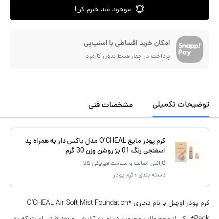
موجود شد خبرم کن!
امکان خرید اقساطی با اسنپ‌پی
پرداخت در چهار قسط بدون کارمزد
توضیحات تکمیلی
مشخصات فنی
کرم پودر مایع O'CHEAL مدل باکس دار به همراه پد
اسفنجی رنگ 01 بژ روشن وزن 30 گرم
گارانتی اصالت و سلامت فیزیکی کالا
دسته بندی :
کرم پودر
کرم پودر اوچیل با نام تجاری *O’CHEAL Air Soft Mist Foundation
Pack* یکی از محصولات محبوب در زمینه آرایشی و بهداشتی است که به