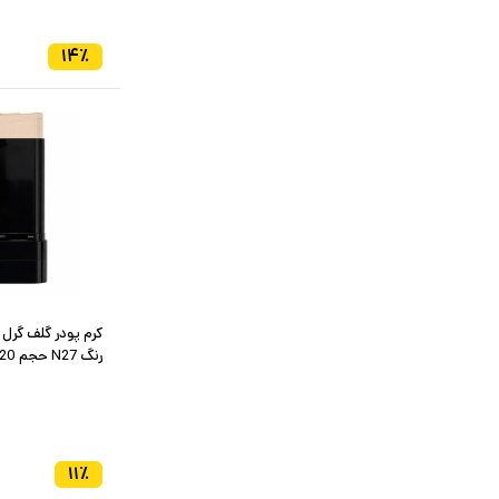
۱۴
٪
کرم پودر گلف گرل
رنگ N27 حجم 20
۱۱
٪