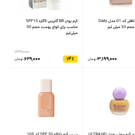
دی دی کرم لافارر کد 01 مدل Daily
کرم پودر BB گابرینی 8کاره SPF15
مناسب برای انواع پوست حجم 50
میلی‌لیتر
۷۲۹,۰۰۰
۶۲۹,۰۰۰
۱۴
٪
۳,۱۹۹,۰۰۰
تومان
تومان
کرم پودر تری کیو بیوتی مدل ULTRA HD
بی بی کرم تاناکو SPF 20 کد 105