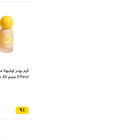
Effect حجم 40 میل شماره 301
۹
٪