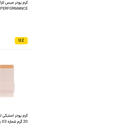
PERFORMANCE حجم 35 میل کد 04
۱۱
٪
20 گرم شماره 03 پوست روشن