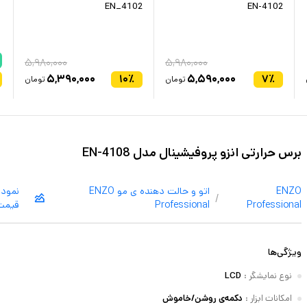
EN_4102
EN-4102
۵,۹۸۰,۰۰۰
۵,۹۸۰,۰۰۰
۵,۳۹۰,۰۰۰
۱۰
٪
۵,۵۹۰,۰۰۰
۷
٪
تومان
تومان
برس حرارتی انزو پروفیشینال مدل EN-4108
ENZO
اتو و حالت دهنده ی مو
ENZO
نمودا
/
Professional
Professional
قیمت
ویژگی‌ها
نوع نمایشگر
:
LCD
امکانات ابزار
:
دکمه‌ی روشن/خاموش