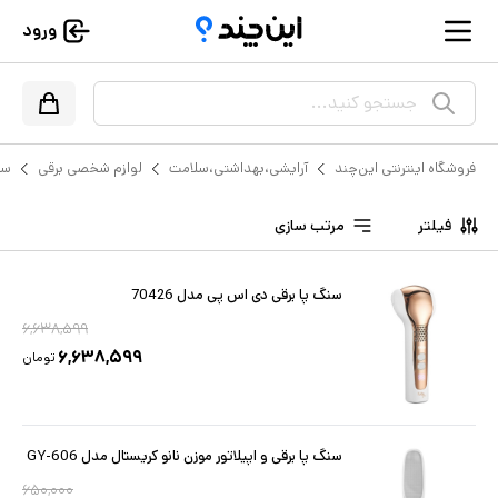
ورود
جستجو کنید...
فروشگاه اینترنتی این‌چند
آرایشی،بهداشتی،سلامت
لوازم شخصی برقی
سن
فیلتر
مرتب سازی
سنگ پا برقی دی اس پی مدل 70426
۶,۶۳۸,۵۹۹
۶,۶۳۸,۵۹۹
تومان
سنگ پا برقی و اپیلاتور موزن نانو کریستال مدل GY-606
۶۵۰,۰۰۰