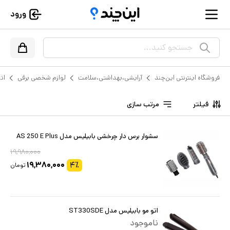
ورود
جستجو کنید...
فروشگاه اینترنتی این‌چند
آرایشی،بهداشتی،سلامت
لوازم شخصی برقی
ات
فیلتر
مرتب سازی
سشوار برس دار چرخشی بابیلیس مدل AS 250 E Plus
۱۹,۹۸۰,۰۰۰
۱۹,۳۸۰,۰۰۰
۴
٪
تومان
اتو مو بابیلیس مدل ST330SDE
ناموجود