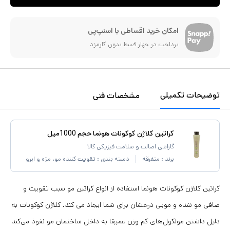
امکان خرید اقساطی با اسنپ‌پی
پرداخت در چهار قسط بدون کارمزد
توضیحات تکمیلی
مشخصات فنی
کراتین کلاژن کوکونات هونما حجم 1000میل
گارانتی اصالت و سلامت فیزیکی کالا
برند :
متفرقه
دسته بندی :
تقویت کننده مو، مژه و ابرو
کراتین کلاژن کوکونات هونما استفاده از انواع کراتین مو سبب تقویت و
صافی مو شده و مویی درخشان برای شما ایجاد می کند. کلاژن کوکونات به
دلیل داشتن مولکول‌های کم وزن عمیقا به داخل ساختمان مو نفوذ می‌کند