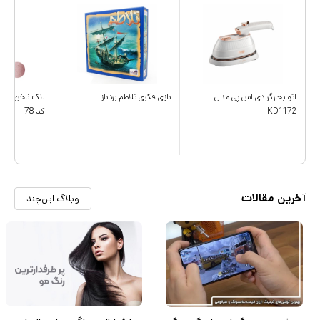
اتو بخارگر دی اس پی مدل
بازی فکری تلاطم بردباز
لاک ناخن مون 
KD1172
کد 78
آخرین مقالات
وبلاگ این‌چند