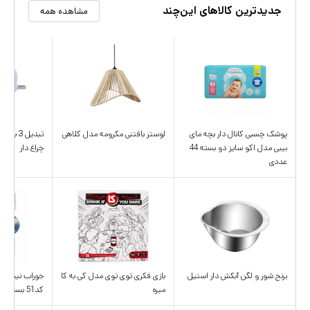
جدیدترین کالاهای این‌چند
مشاهده همه
پوشک چسبی کانال دار بچه مای
لوستر بافتنی مکرومه مدل کلاهی
تب
بیبی مدل اکو سایز دو بسته 44
چراغ دار
عددی
برنج شور و لگن آبکش دار استیل
بازی فکری توی توی مدل کی به کا
جوراب نیم ساق
میره
کد51 بسته 3 عددی