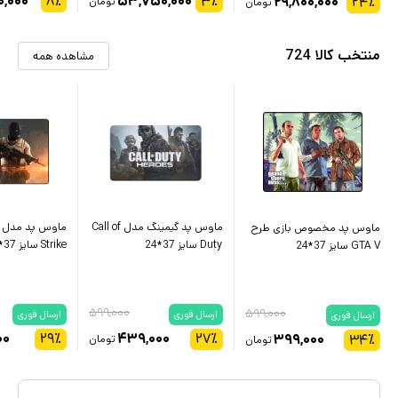
۰,۰۰۰
۸
٪
۵۳,۷۵۰,۰۰۰
۳
٪
۲۹,۸۰۰,۰۰۰
۲۴
٪
تومان
تومان
منتخب کالا 724
مشاهده همه
ماوس پد گیمینگ مدل Call of
ماوس پد مخصوص بازی طرح
Duty سایز 37*24
Strike سایز 37*24 سانتی متر
GTA V سایز 37*24
۵۹۹,۰۰۰
۵۹۹,۰۰۰
ارسال فوری
ارسال فوری
ارسال فوری
۰۰
۲۹
٪
۴۳۹,۰۰۰
۲۷
٪
۳۹۹,۰۰۰
۳۴
٪
تومان
تومان