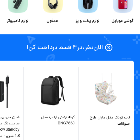
گوشی موبایل
لوازم پخت و پز
هدفون
لوازم کامپیوتر
الان‌بخر،در۴ قسط پرداخت کن!
کوله پشتی لپتاپ مدل
تاب کودک مدل مارال طرح
BNG7663
حیوانات
1.8 متری - سه پین