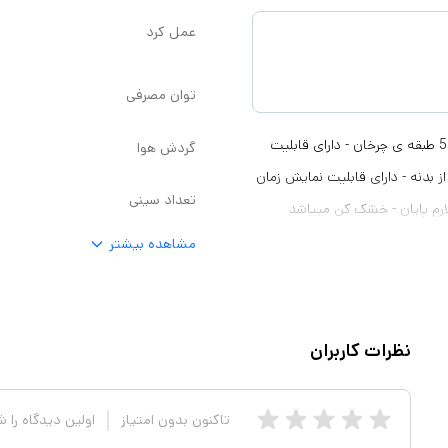
عمل کرد
توان مصرفی
- دارای چراغ نشانگر - درای پنج سینی بزرگ - دارای صفحه دیجیتال - مجهز به 5 طبقه ی چرخان - دارای قابلیت
گردش هوا
 درجه و قابلیت جداسازی از بدنه - دارای قابلیت نمایش زمان
تعداد سینی
ارم پایان - خشک کن مییاشد
مشاهده بیشتر
نظرات کاربران
تاکنون بدون امتیاز
اولین دیدگاه را 