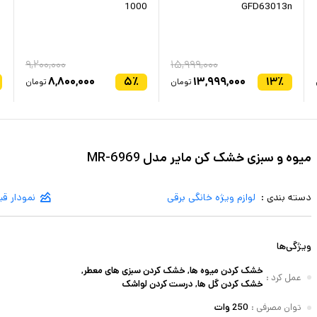
1000
GFD63013n
۹,۲۰۰,۰۰۰
۱۵,۹۹۹,۰۰۰
۸,۸۰۰,۰۰۰
۵
٪
۱۳,۹۹۹,۰۰۰
۱۳
٪
تومان
تومان
میوه و سبزی خشک کن مایر مدل MR-6969
دسته بندی :
لوازم ویژه خانگی برقی
نمودار ق
ویژگی‌ها
خشک کردن میوه‌ ها, خشک کردن سبزی‌ های معطر,
عمل کرد
:
خشک کردن گل‌ ها, درست کردن لواشک
توان مصرفی
:
250 وات