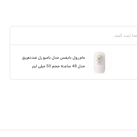
شما ثبت کنید.
مام رول بایفس مدل بامبو رل ضدتعریق
مدل 48 ساعته حجم 50 میلی لیتر