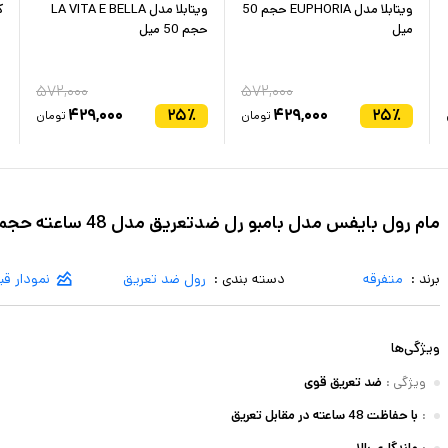
ویتابلا مدل EUPHORIA حجم 50
ویتابلا مدل LA VITA E BELLA
ک
میل
حجم 50 میل
۵۷۲,۰۰۰
۵۷۲,۰۰۰
۴۲۹,۰۰۰
۲۵
٪
۴۲۹,۰۰۰
۲۵
٪
تومان
تومان
مام رول بایفس مدل بامبو رل ضدتعریق مدل 48 ساعته حجم 50 میلی لیتر
برند :
متفرقه
دسته بندی :
رول ضد تعریق
نمودار ق
ویژگی‌ها
ویژگی
:
ضد تعریق قوی
:
با حفاظت 48 ساعته در مقابل تعریق