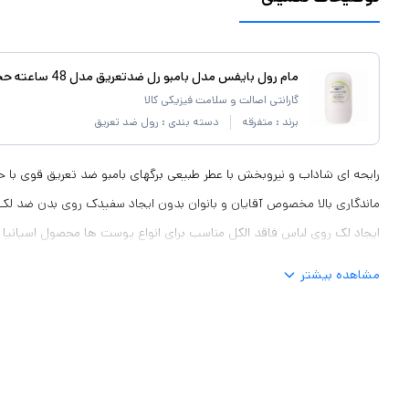
مام رول بایفس مدل بامبو رل ضدتعریق مدل 48 ساعته حجم 50 میلی لیتر
گارانتی اصالت و سلامت فیزیکی کالا
برند :
متفرقه
دسته بندی :
رول ضد تعریق
ماندگاری بالا مخصوص آقایان و بانوان بدون ایجاد سفیدک روی بدن ضد لک
ایجاد لک روی لباس فاقد الکل مناسب برای انواع پوست ها محصول اسپانیا 50 میل
مشاهده بیشتر