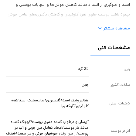
اسید و جلوگیری از انسداد منافذ کاهش جوش‌ها و التهابات پوستی و
بهبود بافت پوست حاوی نقره کلوئیدی و کاهش باکتری‌های عامل جوش
دارای اثرات ضدباکتریایی و کاهش رادیکال‌ آزادهایی که ممکن است باعث
مشاهده بیشتر
بروز جوش شوند تسکین پوست‌های ملتهب و تحریک‌شده بهبود زخم‌های
جزئی و عوارض ناشی از جوش
مشخصات فنی
25 گرم
وزن
چین
ساخت کشور
هیالورونیک اسید/گلیسیرین/سالیسیلیک اسید/نقره
ترکیبات اصلی
کلوئیدی/آلوئه ورا
آبرسان و مرطوب کننده عمیق پوست/کوچک کننده
منافذ باز پوست/ایجاد تعادل بین چربی و آب در
اثر بر پوست
پوست/از بین برنده جوشهای چرکی و سر سفید/شفاف