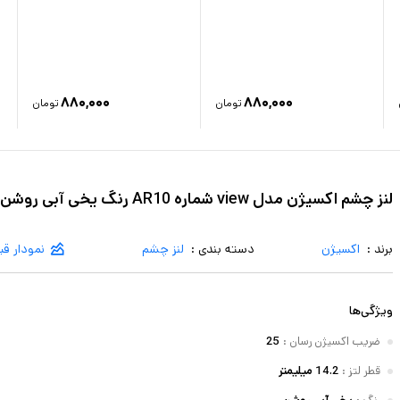
۸۸۰,۰۰۰
۸۸۰,۰۰۰
تومان
تومان
لنز چشم اکسیژن مدل view شماره AR10 رنگ یخی آبی روشن
برند :
اکسیژن
دسته بندی :
لنز چشم
نمودار ق
ویژگی‌ها
ضریب اکسیژن رسان
:
25
قطر لتز
:
14.2 میلیمتر