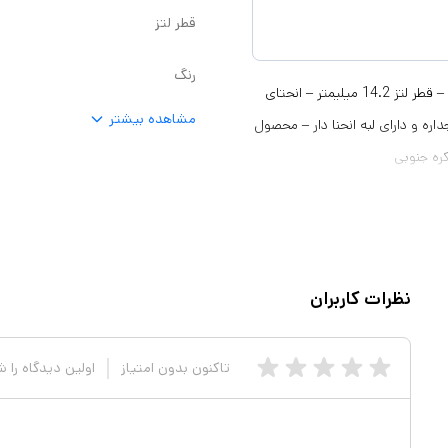
قطر لتز
رنگ
ماده اولیه سیلیکون هایدروژل – ضریب اکسیژن رسان: 25 – میزان آب: %55 – قطر لتز 14.2 میلیمتر – انحتای
مشاهده بیشتر
ی – طراحی سه جداره و دارای لبه انحنا دار – محصول
کره جنوبی
نظرات کاربران
تاکنون بدون امتیاز
اولین دیدگاه را 