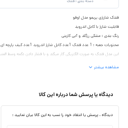
دسته بندی :
فندک
فندک شارژی پریمو مدل اوفو
قابلیت شارژ با کابل اندروید
رنگ بندی : مشکی رزگلد و آبی کاربنی
محتویات جعبه : 1 عدد فندک 1عدد کابل شارژ اندروید 1عدد کیف پارچه ای مخصوص نگهداری فندک
این مدل فندک به صورت الکتریکی کار میکند و با فشار دادن دکمه وسط المنت
میتواند اجسام را شعله ور سازد
مشاهده بیشتر
دیدگاه یا پرسش شما درباره این کالا
دیدگاه ، پرسش یا انتقاد خود را نسب به این کالا بیان نمایید :