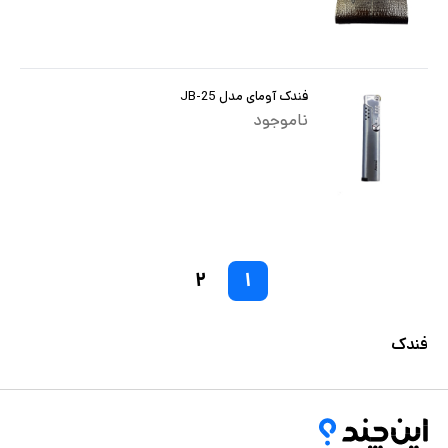
فندک آومای مدل JB-25
ناموجود
۲
۱
فندک