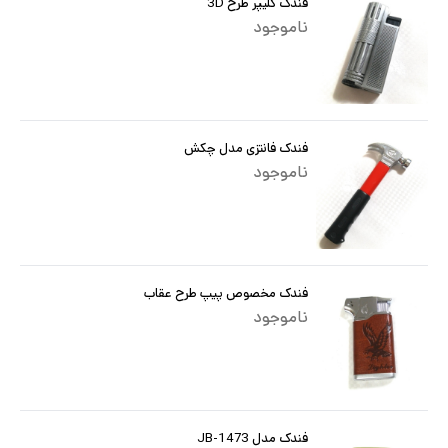
فندک کلیپر طرح 3D
ناموجود
فندک فانتزی مدل چکش
ناموجود
فندک مخصوص پیپ طرح عقاب
ناموجود
فندک مدل JB-1473