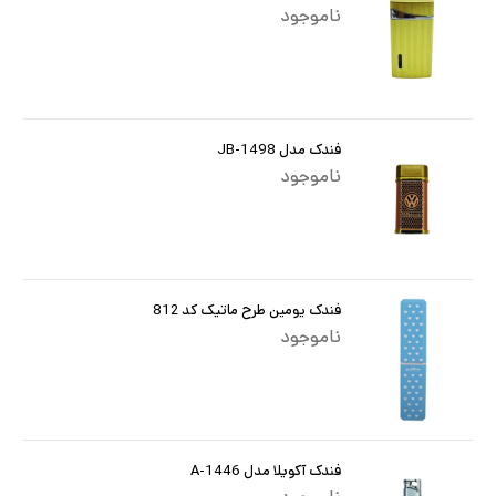
ناموجود
فندک مدل JB-1498
ناموجود
فندک یومین طرح ماتیک کد 812
ناموجود
فندک آکویلا مدل A-1446