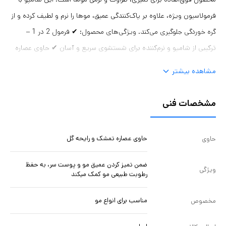
فرمولاسیون ویژه، علاوه بر پاک‌کنندگی عمیق، موها را نرم و لطیف کرده و از
گره خوردگی جلوگیری می‌کند. ویژگی‌های محصول: ✔ فرمول 2 در 1 –
ترکیبی از شامپو و نرم‌کننده برای شستشوی سریع و آسان ✔ حاوی عصاره
تمشک – رایحه‌ای دلپذیر و حس طراوت‌بخش ✔ تقویت‌کننده و آبرسان –
مشاهده بیشتر
حفظ رطوبت طبیعی موها و جلوگیری از خشکی ✔ مناسب برای انواع مو –
ایده‌آل برای استفاده روزانه ✔ حجم 700 میلی‌لیتر – اقتصادی و
مشخصات فنی
مقرون‌به‌صرفه با شامپو و نرم‌کننده 2 در 1 AVON موهایی درخشان،
خوش‌بو و لطیف را تجربه کنید!
حاوی عصاره تمشک و رایحه گل
حاوی
ضمن تمیز کردن عمیق مو و پوست سر، به حفظ
ویژگی
رطوبت طبیعی مو کمک میکند
مناسب برای انواع مو
مخصوص