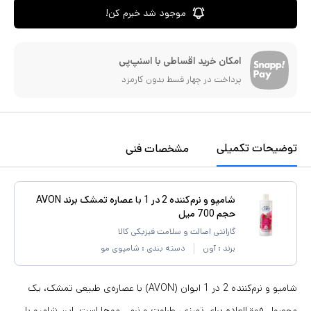
موجود شد خبرم کن!
امکان خرید اقساطی با اسنپ‌پی
پرداخت در چهار قسط بدون کارمزد
توضیحات تکمیلی
مشخصات فنی
شامپو و نرم‌کننده 2 در 1 با عصاره تمشک برند AVON
حجم 700 میل
گارانتی اصالت و سلامت فیزیکی کالا
برند :
آون
دسته بندی :
شامپوی مو
شامپو و نرم‌کننده 2 در 1 ایوان (AVON) با عصاره‌ی طبیعی تمشک، یک
محصول فوق‌العاده برای تمیزی، طراوت و نرمی موها است. این شامپو با