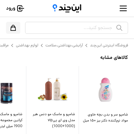
ورود
جستجو کنید...
فروشگاه اینترنتی این‌چند
آرایشی،بهداشتی،سلامت
لوازم بهداشتی
مراقبت
کالاهای مشابه
شامپو و ماسک مو دنس هیر
شامپو و ماسک 
شامپو سر و بدن بچه حاوی
مدل وی ای پیvip
مواد نرم‌کننده دکتر بیز ۱۵۰ میل
(1000+1000)
1900 میلی لیتری