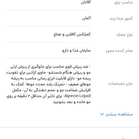
آقایان
مناسب برای
آلمان
کشور مبدا برند
کمپلکس کافئین و نعناع
نوع عصاره
سازمان غذا و دارو
صادر کننده مجوز
- ضد ریزش قوی مناسب برای جلوگیری از ریزش ارثی
مو و ریزش هنگام شستشو- حاوی کراتین برای تقویت
ریشه مو- دارای قابلیت انرژی رسانی مناسب به ریشه
سایر مشخصات
موهای ضعیف - تحریک رشد مجدد موها- کمک به
افزایش ضخامت مو و حجم دهندگی به آن- مکمل
Aipecin Liquid- برای تاثیر آن حداقل ۲ دقیقه بر روی
مو مانده و بعد بشویید
مشاهده بیشتر