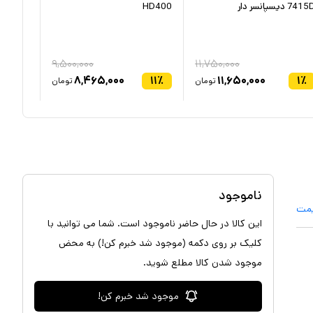
741 دیسپانسر دار
HD400
HD422
۹,۵۰۰,۰۰۰
۱۱,۷۵۰,۰۰۰
۵
٪
۸,۴۶۵,۰۰۰
۱۱
٪
۱۱,۶۵۰,۰۰۰
۱
٪
تومان
تومان
ناموجود
یمت
این کالا در حال حاضر ناموجود است. شما می توانید با
کلیک بر روی دکمه (موجود شد خبرم کن!) به محض
موجود شدن کالا مطلع شوید.
موجود شد خبرم کن!