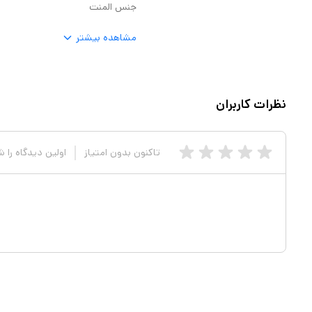
جنس المنت
بیشتر همراه سشوار ارائه شده است.
 جدا شدن و سیم بلند با حلقهی
مشاهده بیشتر
شوار روی دسته به مچ دست فشار
 را میتوان به شکل چرخشی باز کرده
نظرات کاربران
 داشته و در انتهای خود حلقهای برای آویزان کردن دارد.
ای موتور 2200 AC، المنت سرامیک تورمالین با قابلیت تولید یون، دو
حی ارگونومیک، فیلتر هوای قابل
تاکنون بدون امتیاز
اولین دیدگاه را 
اب مناسبی است.