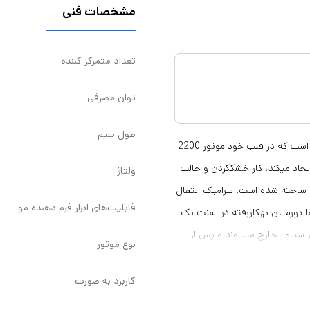
مشخصات فنی
تعداد متمرکز کننده
توان مصرفی
طول سیم
سشوار پرومکس (Promax) مدل 7854 جزو سشوارهای حرفهای این شرکت است که در قلب خود موتور 2200
ی که ایجاد میکند، کار خشککردن و حالت
ولتاژ
ین ساخته شده است. سرامیک انتقال
قابلیت‌های ابزار فرم دهنده مو
 تورمالین بهکاررفته در المنت یک
ز سشوار خارج میشوند و پس از
نوع موتور
اینکه وز شدگی موها کمتر میشود،
حرارت باد را در سه حالت میتوان
کاربرد به صورت
فشردن آن میتوان به کمک باد سرد