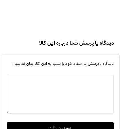
حالت قسمتی از مو را تثبیت کرد. دو متمرکزکنندهی هوا برای ایجاد فشار باد 
از ویژگیهای ظاهری سشوار باید به طراحی ارگونومیک بدنه، فیلتر هوای قابل
آویختن اشاره کرد. به کمک طراحی ارگونومیک بدنه با پخش مناسب وزن س
وارد نمیشود و میتوان مدت طولانیتری با سشوار کار کرد. فیلتر هوای سشوار
دیدگاه یا پرسش شما درباره این کالا
و گردوغبار روی آن را تمیز کرد. سیم سشوار 3 متر طول
بهطورخلاصه سشوار پرومکس 7854 دار
حالت سرعت و سه حالت حرارت، دکمهی باد سرد، دو متمرکز کنندهی هوا، طرا
دیدگاه ، پرسش یا انتقاد خود را نسب به این کالا بیان نمایید :
جدا شدن و سیم بلند با حلقهی آویختن بوده و برای آرایش حرفهای مو انتخ
ارسال دیدگاه