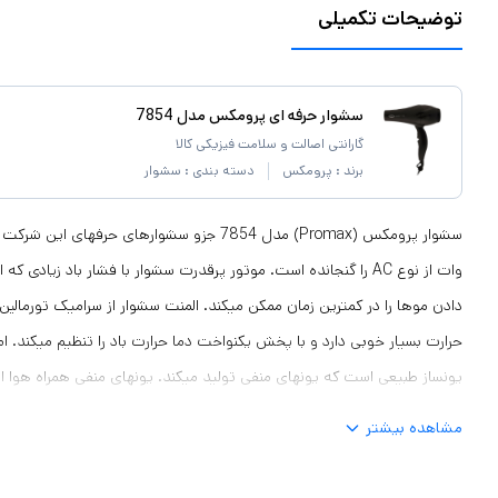
توضیحات تکمیلی
سشوار حرفه‌ ای پرومکس مدل 7854
گارانتی اصالت و سلامت فیزیکی کالا
برند :
پرومکس
دسته بندی :
سشوار
وات از نوع AC را گنجانده است. موتور پرقدرت سشوار با فشار باد زیاد
دادن موها را در کمترین زمان ممکن میکند. المنت سشوار از سرامیک تورمال
حرارت بسیار خوبی دارد و با پخش یکنواخت دما حرارت باد را تنظیم میکند. اما
یونساز طبیعی است که یونهای منفی تولید میکند. یونهای منفی همراه هوا ا
برخورد به موها الکتریسیته ساکن روی مو را از بین میبرند. بهاینترتیب ضمن 
مشاهده بیشتر
حالت موها هم لطیفتر و درخشانتر به نظر میرسد. سرعت باد را در دو حالت و 
تنظیم کرد. علاوه بر اینها دکمه باد سرد نیز در بالای دسته وجود دارد که با 