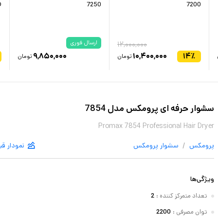
7200
7250
5D
ارسال فوری
۱۲,۰۰۰,۰۰۰
۹,۸۵۰,۰۰۰
۱۰,۴۰۰,۰۰۰
۱۴
٪
تومان
تومان
سشوار حرفه‌ ای پرومکس مدل 7854
Promax 7854 Professional Hair Dryer
/
پرومکس
سشوار
پرومکس
نمودار ق
ویژگی‌ها
تعداد متمرکز کننده
:
2
توان مصرفی
:
2200