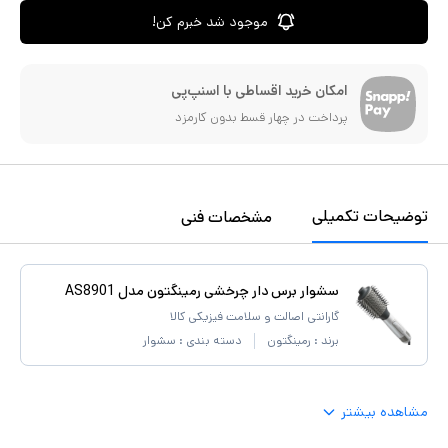
موجود شد خبرم کن!
امکان خرید اقساطی با اسنپ‌پی
پرداخت در چهار قسط بدون کارمزد
توضیحات تکمیلی
مشخصات فنی
سشوار برس دار چرخشی رمینگتون مدل AS8901
گارانتی اصالت و سلامت فیزیکی کالا
برند :
رمینگتون
دسته بندی :
سشوار
مشاهده بیشتر