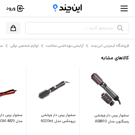
ورود
جستجو کنید...
فروشگاه اینترنتی این‌چند
آرایشی،بهداشتی،سلامت
لوازم شخصی برقی
سش
کالاهای مشابه
سشوار برس دار چرخشی
سشوار برس دار
سشوار برس دار چرخشی
پرومکس مدل 6020ez
مدل GM-4829
رمینگتون مدل AS8810