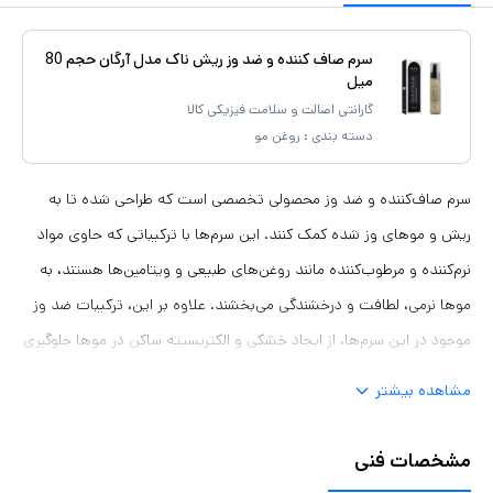
سرم صاف کننده و ضد وز ریش ناک مدل آرگان حجم 80
میل
گارانتی اصالت و سلامت فیزیکی کالا
دسته بندی :
روغن مو
سرم‌ صاف‌کننده و ضد وز محصولی تخصصی است که طراحی شده‌ تا به
ریش و موهای وز شده کمک کنند. این سرم‌ها با ترکیباتی که حاوی مواد
نرم‌کننده و مرطوب‌کننده مانند روغن‌های طبیعی و ویتامین‌ها هستند، به
موها نرمی، لطافت و درخشندگی می‌بخشند. علاوه بر این، ترکیبات ضد وز
موجود در این سرم‌ها، از ایجاد خشکی و الکتریسیته ساکن در موها جلوگیری
می‌کنند. استفاده از سرم صاف‌کننده و ضد وز ریش ناک، به موارد زیر کمک
مشاهده بیشتر
می‌کند: 1. صاف‌کننده موهای خشن و ریش ناک. 2. ارتقای نرمی و لطافت
مو. 3. کاهش الکتریسیته ساکن مو. 4. حفظ حالت و شکل موها به مدت
مشخصات فنی
طولانی‌تر. 5. مرطوب‌کنندگی و تقویت ساقه‌ی موها. برای استفاده از سرم