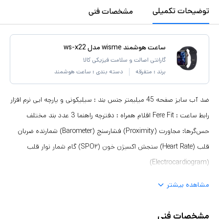
توضیحات تکمیلی
مشخصات فنی
ساعت هوشمند wisme مدل ws-x22
گارانتی اصالت و سلامت فیزیکی کالا
برند :
متفرقه
دسته بندی :
ساعت هوشمند
ضد آب سایز صفحه 45 میلیمتر جنس بند : سیلیکونی و پارچه ایی نرم افزار
رابط ساعت : Fere Fit اقلام همراه : دفترچه‌ راهنما 3 عدد بند مختلف
حس‌گرها: مجاورت (Proximity) فشارسنج (Barometer) شمارنده ضربان
قلب (Heart Rate) سنجش اکسیژن خون (SPO۲) گام شمار نوار قلب
(Electrocardiogram)
مشاهده بیشتر
مشخصات فنی