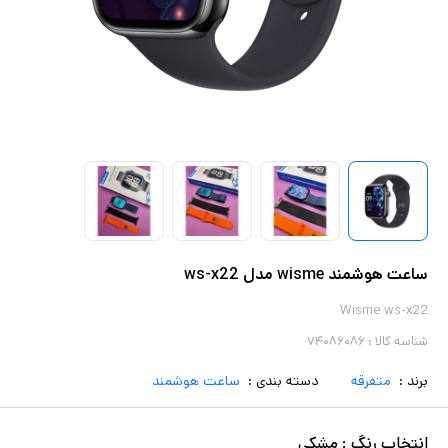
ساعت هوشمند wisme مدل ws-x22
Wisme ws-x22
شناسه کالا :
۷۴۰۸۶۰۸۶
برند :
متفرقه
دسته بندی :
ساعت هوشمند
انتخاب
رنگ
:
مشکی