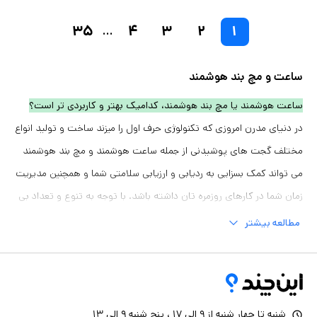
۳۵
۴
۳
۲
۱
...
ساعت و مچ بند هوشمند
ساعت هوشمند یا مچ بند هوشمند، کدامیک بهتر و کاربردی تر است؟
در دنیای مدرن امروزی که تکنولوژی حرف اول را میزند ساخت و تولید انواع
مختلف گجت های پوشیدنی از جمله ساعت هوشمند و مچ بند هوشمند
می تواند کمک بسزایی به ردیابی و ارزیابی سلامتی شما و همچنین مدیریت
زمان شما در کارهای روزمره تان داشته باشد. با توجه به تنوع و تعداد بی
شمار ساعت و مچ بندهای هوشمند که روز به روز به طرفداران آن هم
مطالعه بیشتر
اضافه می شود در هنگام خرید این دو محصول باید چه نکاتی را مد نظر
قرار دهیم. انواع یاعت و مچ هوشمند جیست و کدامیک از این دو محصول
کاربردی تر و بهترند؟ برای یافتن جواب این سوال در ادامه این مقاله همراه
ما باشید.
شنبه تا چهار شنبه از ۹ الی ۱۷ ، پنج شنبه ۹ الی ۱۳