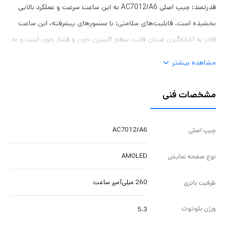
قدرتمند: چیپ اصلی AC7012/A6 به این ساعت سرعت و عملکرد بالایی
بخشیده است. قابلیت‌های سلامتی: با سنسورهای پیشرفته، این ساعت
قادر به اندازه‌گیری ضربان قلب، سطح اکسیژن خون و فشار خون است و به
شما کمک می‌کند تا وضعیت سلامتی خود را به طور دقیق زیر نظر داشته
مشاهده بیشتر
باشید. ورزش و فعالیت: با بیش از 100 حالت ورزشی، این ساعت برای
انواع فعالیت‌های ورزشی مناسب است. طراحی شیک و مقاوم: بدنه استیل
مشخصات فنی
ضدزنگ و بند سیلیکونی، این ساعت را به یک اکسسوری شیک و مقاوم
تبدیل کرده است. اتصال آسان: با بلوتوث 5.3، به راحتی به گوشی
AC7012/A6
چیپ اصلی
هوشمند خود متصل شوید و به تماس‌ها، پیام‌ها و اعلان‌ها دسترسی
داشته باشید. مقاومت در برابر آب: با درجه حفاظت life waterproof،
AMOLED
نوع صفحه نمایش
می‌توانید با خیال راحت از این ساعت در شرایط مختلف استفاده کنید.
260 میلی‌آمپر ساعت
ظرفیت باتری
باتری با دوام: باتری 260 میلی‌آمپر ساعتی، به شما امکان می‌دهد تا
چندین روز از ساعت بدون نیاز به شارژ استفاده کنید.
ورژن بلوتوث
5.3