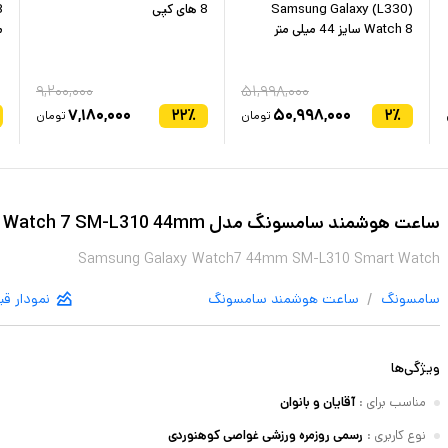
(L330) Samsung Galaxy
8 های کپی
Watch 8 سایز 44 میلی متر
م
۹,۲۰۰,۰۰۰
۵۱,۹۹۸,۰۰۰
۷,۱۸۰,۰۰۰
۲۲
٪
۵۰,۹۹۸,۰۰۰
۲
٪
تومان
تومان
ساعت هوشمند سامسونگ مدل Galaxy Watch 7 SM-L310 44mm
Samsung Galaxy Watch7 44mm SM-L310 Smart Watch
/
سامسونگ
ساعت هوشمند
سامسونگ
نمودار ق
ویژگی‌ها
مناسب برای
:
آقایان و بانوان
نوع کاربری
:
رسمی روزمره ورزشی غواصی کوهنوردی