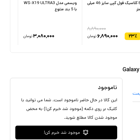
8 کلاسیک فول کپی سایز 46 میلی
ویسمی مدل WS-X19 ULTRA3
s p100
تر
با 5 بند متنوع
۸,۸۹۰,۰۰۰
۱۹
٪
۳,۰۸۰,۰۰۰
۶,۸۹۰,۰۰۰
۲۳
٪
تومان
تومان
ناموجود
یمت
این کالا در حال حاضر ناموجود است. شما می توانید با
کلیک بر روی دکمه (موجود شد خبرم کن!) به محض
موجود شدن کالا مطلع شوید.
موجود شد خبرم کن!