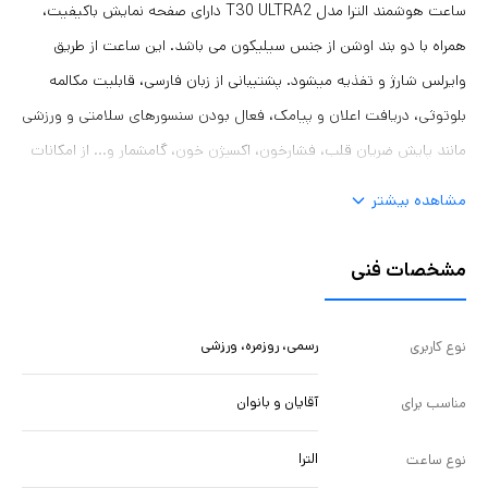
ساعت هوشمند الترا مدل T30 ULTRA2 دارای صفحه نمایش باکیفیت،
همراه با دو بند اوشن از جنس سیلیکون می باشد. این ساعت از طریق
وایرلس شارژ و تفذیه میشود. پشتیبانی از زبان فارسی، قابلیت مکالمه
بلوتوثی، دریافت اعلان و پیامک، فعال بودن سنسورهای سلامتی و ورزشی
مانند پایش ضریان قلب، فشارخون، اکسیژن خون، گامشمار و‌... از امکانات
و قابلیت های این ساعت هوشمند می باشد.
مشاهده بیشتر
مشخصات فنی
رسمی، روزمره، ورزشی
نوع کاربری
آقایان و بانوان
مناسب برای
الترا
نوع ساعت