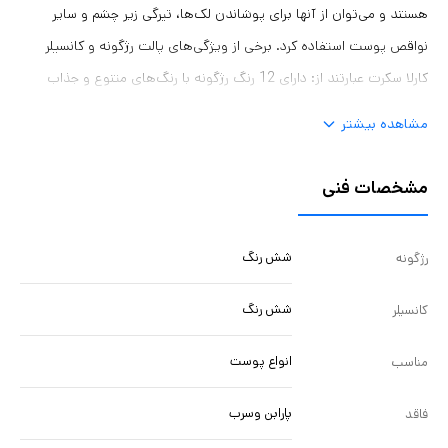
هستند و می‌توان از آنها برای پوشاندن لک‌ها، تیرگی زیر چشم و سایر
نواقص پوست استفاده کرد. برخی از ویژگی‌های پالت رژگونه و کانسیلر
کارلا سکرت عبارتند از: دارای 12 رنگ رژگونه با رنگ‌های متنوع و جذاب
دارای 6 رنگ کانسیلر با پوششی قوی بافت نرم و مخملی ماندگاری طولانی
مشاهده بیشتر
ضد آب و ضد تعریق فاقد سرب و پارابن مناسب برای انواع پوست این
پالت رژگونه و کانسیلر برای خانم‌هایی که به دنبال یک محصول کامل برای
مشخصات فنی
آرایش صورت خود هستند، ایده‌آل است.
شش رنگ
رژگونه
شش رنگ
کانسیلر
انواع پوست
مناسب
پارابن وسرب
فاقد