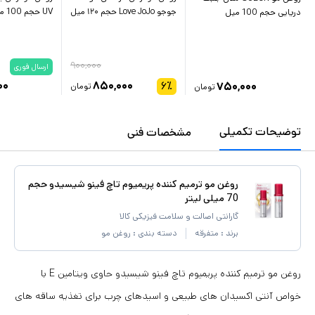
جوجو Love JoJo حجم ۱۲۰ میل
UV حجم 100 میلی لیتر
دریایی حجم 100 میل
۹۰۰,۰۰۰
ارسال فوری
۰۰
۸۵۰,۰۰۰
۶
٪
۷۵۰,۰۰۰
تومان
تومان
توضیحات تکمیلی
مشخصات فنی
روغن مو ترمیم کننده پریمیوم تاچ فینو شیسیدو حجم
70 میلی لیتر
گارانتی اصالت و سلامت فیزیکی کالا
برند :
متفرقه
دسته بندی :
روغن مو
روغن مو ترمیم کننده پریمیوم تاچ فینو شیسیدو حاوی ویتامین E با
خواص آنتی اکسیدان های طبیعی و اسیدهای چرب برای تغذیه ساقه های