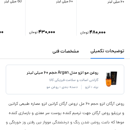
۶۰ میلی لیتر
60 میلی لیتر
۶۰ میلی لیتر
۰۰
۴۳۰,۰۰۰
۴۸۰,۰۰۰
تومان
تومان
توضیحات تکمیلی
مشخصات فنی
روغن مو انزو مدل Argan حجم ۶۰ میلی لیتر
گارانتی اصالت و سلامت فیزیکی کالا
برند :
انزو
دسته بندی :
روغن مو
روغن آرگان انزو حجم ۶۰ مل :روغن آرگان کراتین انزو عصاره طبیعی کراتین
و برزیلیو روغن آرگان جهت ترمیم کننده پوست سر مغذی و بازسازی کننده
موها که باعث روشن شدن رنگ و درخشندگی موواز بین رفتن وز خوردگی و