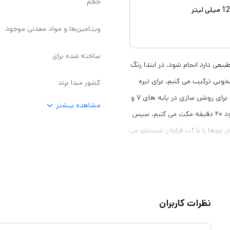
حجم
ویتامین‌ها و مواد معدنی موجود
ساخته شده برای
عی دارد انجام شود. در ابتدا رنگ
خوبی ترکیب می کنیم. برای تیره
کشور مبدا برند
کردن موها، ریشه و ساقه را با هم رنگ زده و حدود ۴۵ دقیقه صبر می کنیم. برای روشن سازی در پایه های ۷ و
مشاهده بیشتر
به بالا، ابتدا ۲ سانتی متر مانده به ریشه را تا انتهای ساقه ها رنگ زده و حدود ۲۰ دقیقه مکث می کنیم. سپس
یز صبر می کنیم. در آخر موها را با آب فراوان شستشو می
 و فقط با یک نرم کننده موها را
نظرات کاربران