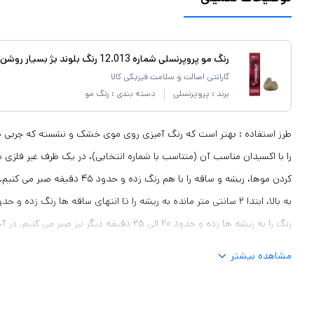
رنگ مو پروپرنسلی شماره 12.013 رنگ بلوند بژ بسیار روشن حجم 120 میلی لیتر
گارانتی اصالت و سلامت فیزیکی کالا
برند :
پروپرنسلی
دسته بندی :
رنگ مو
طرز استفاده : بهتر است که رنگ آمیزی روی موی خشک و نشسته که چربی طبی
را با اکسیدان مناسب آن (متناسب با شماره انتخابی)، در یک ظرف غیر فلزی ب
رنگ را به ریشه ها زده و حدود ۲۰ الی ۲۵ دقیقه دیگر ن
دهیم. بهتر است برای کدر نشدن رنگ مو، از شستن آن با شامپو خودداری کرده
مشاهده بیشتر
ماساژ دهید و سپس به خوبی آبکشی کنید.