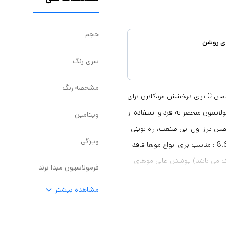
حجم
سری رنگ
مشخصه رنگ
رنگ مو بلوند تنباکویی روشن سوبارو شماره 8.65 حجم 120 میل، حاوی ویتامین C برای درخشش مو،کلاژن برای
لاسیون منحصر به فرد و استفاده از
ویتامین
صین تراز اول این صنعت، راه نوینی
ویژگی
را آغاز کرده است. خصوصیات رنگ مو بلوند تنباکویی روشن سوبارو شماره 8.65 : مناسب برای انواع موها فاقد
یاک می باشد) پوشش عالی موهای
فرمولاسیون مبدا برند
آسیب روی پوست سر حاوی ویتامین
مشاهده بیشتر
جمع پیگمنتی بالا و کیفیت
ا