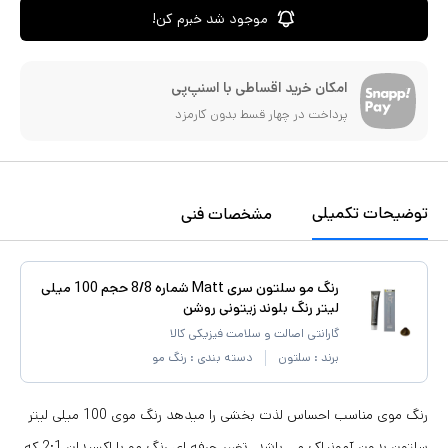
موجود شد خبرم کن!
امکان خرید اقساطی با اسنپ‌پی
پرداخت در چهار قسط بدون کارمزد
توضیحات تکمیلی
مشخصات فنی
رنگ مو سلتون سری Matt شماره 8/8 حجم 100 میلی
لیتر رنگ بلوند زیتونی روشن
گارانتی اصالت و سلامت فیزیکی کالا
برند :
سلتون
دسته بندی :
رنگ مو
رنگ موی مناسب احساس لذت بخشی را میدهد رنگ موی 100 میلی لیتر
سلتون بدون آمونیاک می باشد. تغییر حرفه ای رنگ مو با اکسیدان 2:1 که