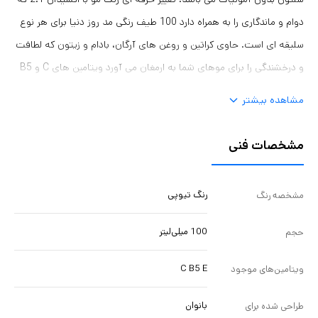
دوام و ماندگاری را به همراه دارد 100 طیف رنگی مد روز دنیا برای هر نوع
سلیقه ای است. حاوی کراتین و روغن های آرگان، بادام و زیتون که لطافت
و درخشندگی را برای موهای شما به ارمغان می آورد ویتامین های C و B5
موجود در رنگ موی سلتون به همراه عصاره چای سبز سلامت موهای شما
مشاهده بیشتر
در هنگام تغییر رنگ را کاهش می دهد.
مشخصات فنی
رنگ تیوپی
مشخصه رنگ
100 میلی‌لیتر
حجم
C B5 E
ویتامین‌های موجود
بانوان
طراحی شده برای