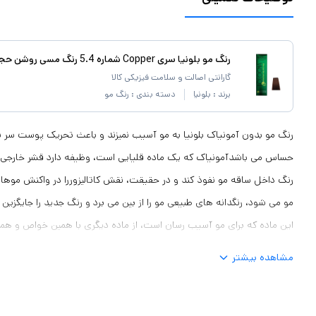
رنگ مو بلونیا سری Copper شماره 5.4 رنگ مسی روشن حجم 100 میلی لیتر
گارانتی اصالت و سلامت فیزیکی کالا
برند :
بلونیا
دسته بندی :
رنگ مو
رنگ مو بدون آمونیاک بلونیا به مو آسیب نمیزند و باعث تحریک پوست سر
حساس می باشدآمونیاک که یک ماده قلیایی است، وظیفه دارد قشر خارجی مو
رنگ داخل ساقه مو نفوذ کند و در حقیقت، نقش کاتالیزوررا در واکنش موها 
مو می شود، رنگدانه های طبیعی مو را از بین می برد و رنگ جدید را جایگزین م
این ماده که برای مو آسیب رسان است، از ماده دیگری با همین خواص و هم
کمتر به مو استفاده می شود.
مشاهده بیشتر