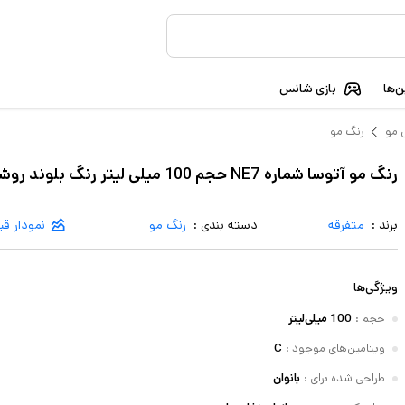
‌ها
بازی شانس
 مو
رنگ مو
رنگ مو آتوسا شماره NE7 حجم 100 میلی لیتر رنگ بلوند روشن قوی
برند :
متفرقه
دسته بندی :
رنگ مو
نمودار ق
ویژگی‌ها
حجم
:
100 میلی‌لیتر
ویتامین‌های موجود
:
C
طراحی شده برای
:
بانوان