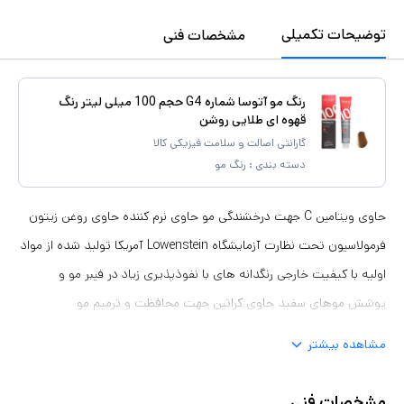
توضیحات تکمیلی
مشخصات فنی
رنگ مو آتوسا شماره G4 حجم 100 میلی لیتر رنگ
قهوه ای طلایی روشن
گارانتی اصالت و سلامت فیزیکی کالا
دسته بندی :
رنگ مو
حاوی ویتامین C جهت درخشندگی مو حاوی نرم کننده حاوی روغن زیتون
فرمولاسیون تحت نظارت آزمایشگاه Lowenstein آمریکا تولید شده از مواد
اولیه با کیفیت خارجی رنگدانه های با نفوذپذیری زیاد در فیبر مو و
پوشش موهای سفید حاوی کراتین جهت محافظت و ترمیم مو
مشاهده بیشتر
مشخصات فنی