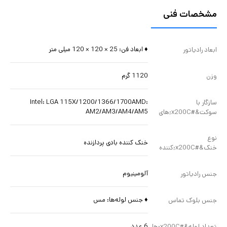
مشخصات فنی
♦ ابعاد فن: 25 × 120 × 120 میلی متر
ابعاد رادیاتور
1120 گرم
وزن
Intel: LGA 115X/1200/1366/1700AMD:
سازگار با
AM2/AM3/AM4/AM5
سوکت&#x200C;های
نوع
خنک کننده بادی پردازنده
خنک&#x200C;کننده
آلومینیوم
جنس رادیاتور
♦ جنس لوله‌ها: مس
جنس بلوک تماس
6 عدد
تعداد لوله&#x200C;ها