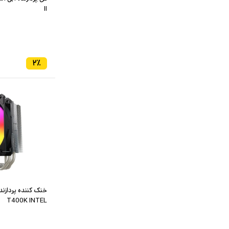
II
۲
٪
خنک کننده پردازند
T400K INTEL