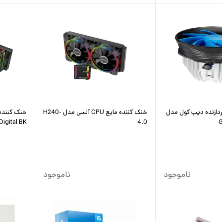
ردازنده دیپ کول مدل
خنک کننده مایع CPU آلسی مدل H240-
خنک کننده
igital BK
4.0
ناموجود
ناموجود