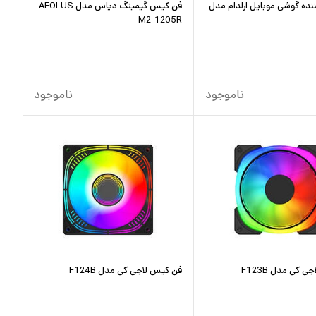
ده گوشی موبایل ارلدام مدل
فن کیس گیمینگ دیاس مدل AEOLUS
M2-1205R
ناموجود
ناموجود
 کی مدل F123B
فن کیس لاجی کی مدل F124B