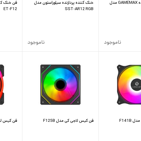
خنک کننده پردازنده GAMEMAX مدل
خنک کننده پردازنده سیلوراستون مدل
فن خنک کنن
ET-F12
SST-AR12 RGB
ناموجود
ناموجود
F141B
فن کیس لاجی کی مدل F125B
فن کیس لاجی