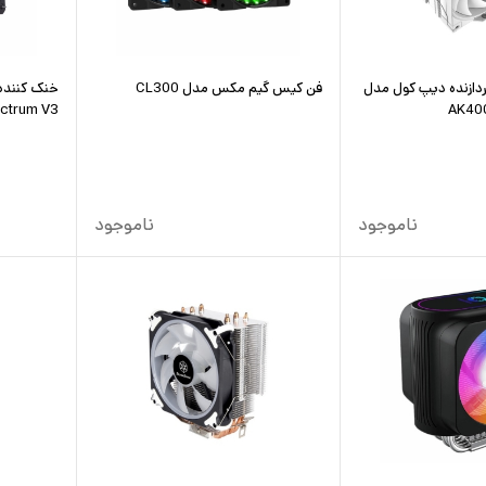
ردازنده دیپ کول مدل
فن کیس گیم مکس مدل CL300
خنک کننده 
ctrum V3
AK400
ناموجود
ناموجود