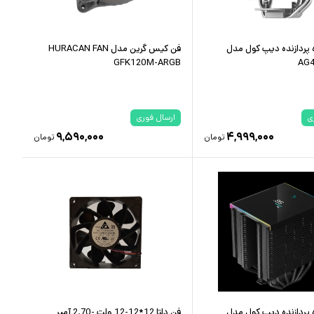
 پردازنده دیپ کول مدل
فن کیس گرین مدل HURACAN FAN
GFK120M-ARGB
AG4
ی
ارسال فوری
۹,۵۹۰,۰۰۰
۴,۹۹۹,۰۰۰
تومان
تومان
 پردازنده دیپ کول مدل
فن دلتا 12*12-12 ولت -2.70 آمپر