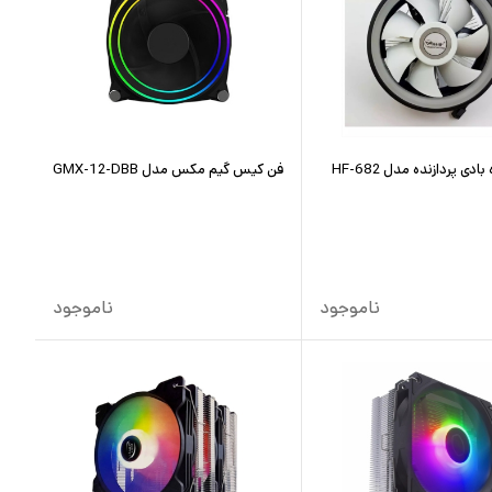
دی پردازنده مدل HF-682
فن کیس گیم مکس مدل GMX-12-DBB
ناموجود
ناموجود