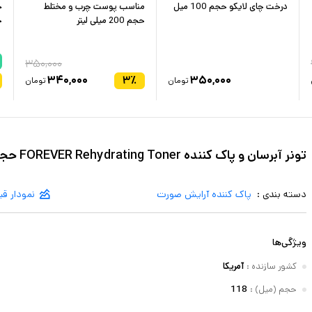
درخت چای لایکو حجم 100 میل
مناسب پوست چرب و مختلط
ج
حجم 200 میلی لیتر
حج
۳۵۰,۰۰۰
۳۴۰,۰۰۰
۳
٪
۳۵۰,۰۰۰
تومان
تومان
تونر آبرسان و پاک کننده FOREVER Rehydrating Toner حجم 118 میل
دسته بندی :
پاک کننده آرایش صورت
نمودار ق
ویژگی‌ها
کشور سازنده
:
آمریکا
حجم (میل)
:
118