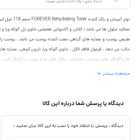
دسته بندی :
پاک کننده آرایش صورت
تونر آبرسان و پاک 
عملکرد سلول ها می باشد : کلاژن و آلانتوئین همچنین حاوی ژل آلوئه ورا و
طبیعی پوست و عصاره های گیاهی سفت کننده پوست می باشد . پوست را 
حالت می دهد . فرمول فاقد الکل . حاوی آلوئه ورا، نارون کوهی، عصاره های 
ها و آلودگی های پوست . جداسازی سلول های مرده پوست و آشکار کردن 
هرگونه ناپاکی . موثر در بستن منافذ باز پوست بالانس Ph پوست
مشاهده بیشتر
دیدگاه یا پرسش شما درباره این کالا
دیدگاه ، پرسش یا انتقاد خود را نسب به این کالا بیان نمایید :