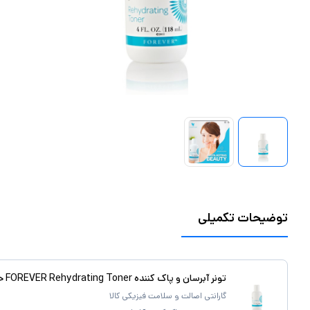
توضیحات تکمیلی
تونر آبرسان و پاک کننده FOREVER Rehydrating Toner حجم 118 میل
گارانتی اصالت و سلامت فیزیکی کالا