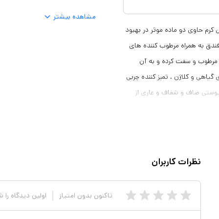
مشاهده بیشتر
کننده FOREVER Rehydrating Toner حجم 118 میل این کرم حاوی دو ماده موثر در بهبود
 فندق به همراه مرطوب کننده های
مرطوب و سفت کرده و به آن
گیاهی و کلاژن . تمیز کننده چربی
پوستی صاف و شفاف و عاری از
نظرات کاربران
تاکنون بدون امتیاز
اولین دیدگاه را 