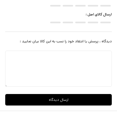
یا یک پلاستیک فریزر روی سر کشیده و با استفاده از هوای گرم سشوار آن
را گرم کنید. موهای خود را با آب خالی بشورید و تا ۸۰ درصد از محلول را از
ارسال کالای اصل
:
موهای خود پاک کنید و سپس موهای تان را سشوار بکشید تا موها کاملا
خشک شود. ویژگی های منحصر به فرد محصول یکی از ویژگی های جذاب
بوتاکس بنفش فلوراکتیو این است که این محصول فاقد هرگونه مواد مضر
دیدگاه ، پرسش یا انتقاد خود را نسب به این کالا بیان نمایید :
شیمیایی و فرمالدهید میباشد که هیچگونه بو یا گازی ندارد و جالت تر از
همه این که به هیج وجه نیازی به قرنطینه ندارد. بوتاکس بنفش فلوراکتیو
اصل برای تمامی افراد، حتی کودکان و خانم های باردار و مادران شیرده هم
قابل استفاده میباشد.
ارسال دیدگاه