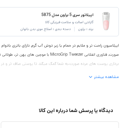
اپیلاتور سری 5 براون مدل 5875
گارانتی اصالت و سلامت فیزیکی کالا
برند :
براون
دسته بندی :
اصلاح موی بدن بانوان
اپیلاسیون راحت تر و ملایم در حمام یا زیر دوش آب گرم, دارای باتری بادوام و
صورت, فناوری انقلابی MicroGrip Tweezer با موچین ها
برداری پوست های مرده صورت،به شما کمک میکند تا پوستی صاف تر و در خ
مشاهده بیشتر
دیدگاه یا پرسش شما درباره این کالا