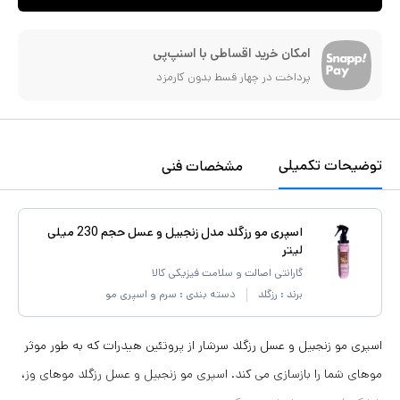
امکان خرید اقساطی با اسنپ‌پی
پرداخت در چهار قسط بدون کارمزد
توضیحات تکمیلی
مشخصات فنی
اسپری مو رزگلد مدل زنجبیل و عسل حجم 230 میلی
لیتر
گارانتی اصالت و سلامت فیزیکی کالا
برند :
رزگلد
دسته بندی :
سرم و اسپری مو
اسپری مو زنجبیل و عسل رزگلد سرشار از پروتئین هیدرات که به طور موثر
موهای شما را بازسازی می کند. اسپری مو زنجبیل و عسل رزگلد موهای وز،