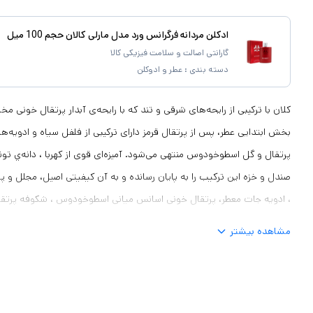
ادکلن مردانه فرگرانس ورد مدل مارلی کالان حجم 100 میل
گارانتی اصالت و سلامت فیزیکی کالا
دسته بندی :
عطر و ادوکلن
کلان با ترکیبی از رایحه‌های شرقی و تند که با رایحه‌ی آبدار پرتقال خونی م
بخش ابتدایی عطر، پس از پرتقال قرمز دارای ترکیبی از فلفل سیاه و ادویه‌ه
پرتقال و گل اسطوخودوس منتهی می‌شود. آمیزه‌ای قوی از کهربا ، دانه‌ي تو
صندل و خزه این ترکیب را به پایان رسانده و به آن کیفیتی اصیل، مجلل و پ
، ادویه جات معطر، پرتقال خونی اسانس میانی اسطوخودوس ، شکوفه پرتقال ا
خزه درخت بلوط ، چوب صندل سفید ، روایح چوبی
مشاهده بیشتر