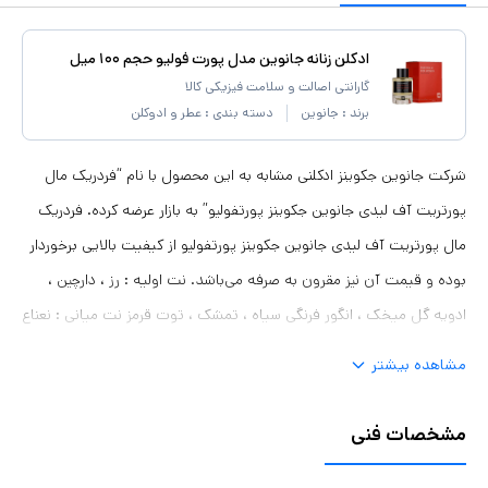
ادکلن زنانه جانوین مدل پورت فولیو حجم ۱۰۰ میل
گارانتی اصالت و سلامت فیزیکی کالا
برند :
جانوین
دسته بندی :
عطر و ادوکلن
شرکت جانوین جکوینز ادکلنی مشابه به این محصول با نام “فردریک مال
پورتریت آف لیدی جانوین جکوینز پورتفولیو” به بازار عرضه کرده. فردریک
مال پورتریت آف لیدی جانوین جکوینز پورتفولیو از کیفیت بالایی برخوردار
بوده و قیمت آن نیز مقرون به‌ صرفه می‌باشد. نت اولیه : رز ، دارچین ،
ادویه گل میخک ، انگور فرنگی سیاه ، تمشک ، توت قرمز نت میانی : نعناع
هندی ، چوب صندل سفید ، روایح دودی ، رز ، گل یلانگ نت پایه :
مشاهده بیشتر
بنزویین ، مشک ، کهربا ، روایح دودی ، چوب صندل سفید ، سدر ، وانیل ،
عنبر
مشخصات فنی